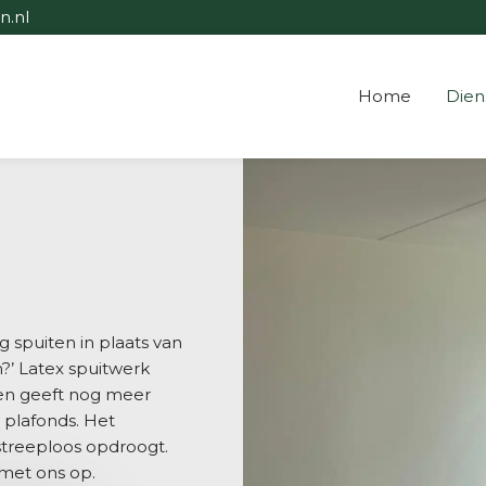
n.nl
Home
Dien
 spuiten in plaats van
n?’ Latex spuitwerk
 en geeft nog meer
 plafonds. Het
 streeploos opdroogt.
 met ons op.