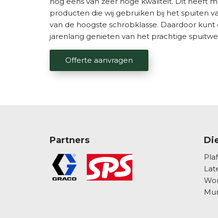
nog eens van zeer hoge kwaliteit. Dit heeft
producten die wij gebruiken bij het spuiten va
van de hoogste schrobklasse. Daardoor kun
jarenlang genieten van het prachtige spuitwe
Offerte aanvragen
Partners
Di
Pla
Lat
Won
Mur