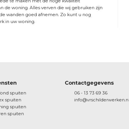
 mede te maken met de hoge kwaliteit
n de woning. Alles verven die wij gebruiken zijn
t de wanden goed afnemen. Zo kunt u nog
rk in uw woning.
ensten
Contactgegevens
fond spuiten
06 - 13 73 69 36
ex spuiten
info@vrschilderwerken.n
ing spuiten
en spuiten