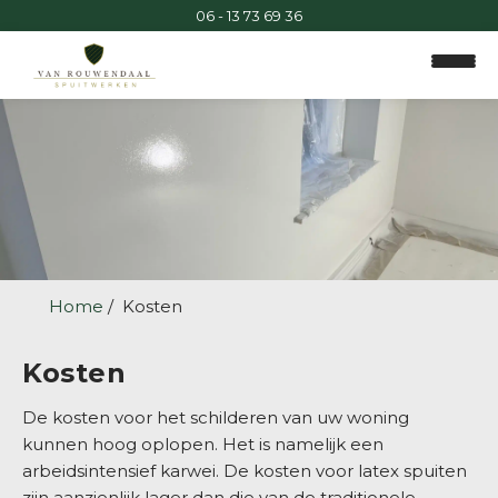
06 - 13 73 69 36
Home
Kosten
H
o
Kosten
m
e
De kosten voor het schilderen van uw woning
kunnen hoog oplopen. Het is namelijk een
arbeidsintensief karwei. De kosten voor latex spuiten
D
zijn aanzienlijk lager dan die van de traditionele