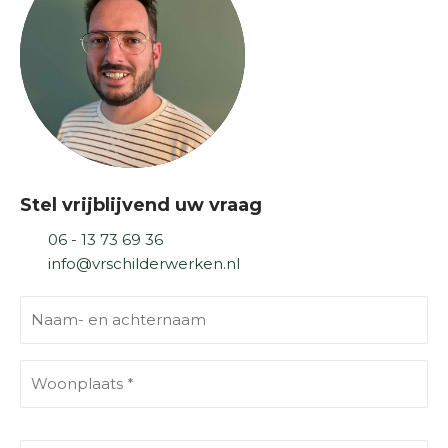
Stel vrijblijvend uw vraag
06 - 13 73 69 36
info@vrschilderwerken.nl
N
a
a
A
m
d
-
r
W
e
e
o