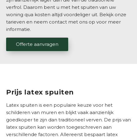
i
verfrol. Daarom bent u met het spuiten van uw
e
woning qua kosten altijd voordeliger uit. Bekijk onze
n
tarieven en neem contact met ons op voor meer
s
informatie.
t
e
Offerte aanvragen
n
K
o
s
t
e
Prijs latex spuiten
n
Latex spuiten is een populaire keuze voor het
O
schilderen van muren en blijkt vaak aanzienlijk
v
goedkoper te zijn dan traditioneel verven. De prijs van
e
latex spuiten kan worden toegeschreven aan
r
verschillende factoren. Allereerst bespaart latex