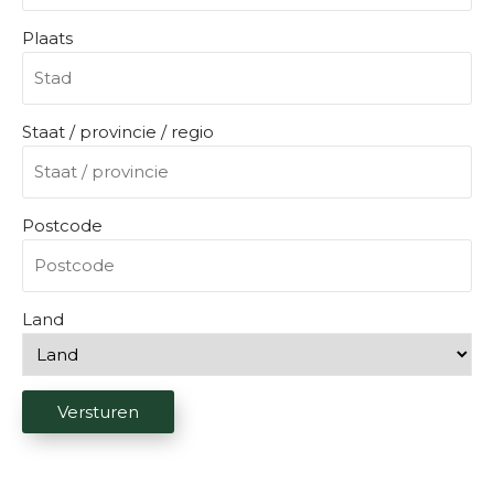
i
s
Plaats
t
)
Staat / provincie / regio
Postcode
Land
Versturen