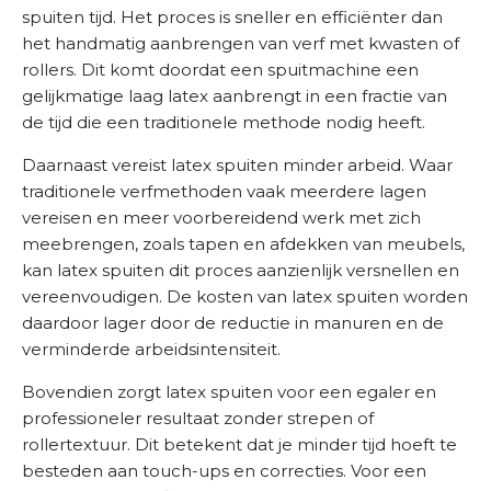
o
spuiten tijd. Het proces is sneller en efficiënter dan
n
het handmatig aanbrengen van verf met kwasten of
s
rollers. Dit komt doordat een spuitmachine een
gelijkmatige laag latex aanbrengt in een fractie van
C
de tijd die een traditionele methode nodig heeft.
o
Daarnaast vereist latex spuiten minder arbeid. Waar
n
traditionele verfmethoden vaak meerdere lagen
t
vereisen en meer voorbereidend werk met zich
a
meebrengen, zoals tapen en afdekken van meubels,
c
kan latex spuiten dit proces aanzienlijk versnellen en
t
vereenvoudigen. De kosten van latex spuiten worden
daardoor lager door de reductie in manuren en de
verminderde arbeidsintensiteit.
Bovendien zorgt latex spuiten voor een egaler en
professioneler resultaat zonder strepen of
rollertextuur. Dit betekent dat je minder tijd hoeft te
besteden aan touch-ups en correcties. Voor een