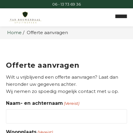
06 - 13 73 69 36
Home
Offerte aanvragen
H
o
Offerte aanvragen
m
e
Wilt u vrijblijvend een offerte aanvragen? Laat dan
hieronder uw gegevens achter.
D
Wij nemen zo spoedig mogelijk contact met u op.
i
e
Naam- en achternaam
(Vereist)
n
s
t
e
Woonplaats
(Vereist)