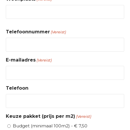
n
K
W
o
o
s
Telefoonnummer
(Vereist)
o
t
n
e
p
n
l
E-mailadres
(Vereist)
a
O
a
v
t
e
s
r
Telefoon
o
n
s
Keuze pakket (prijs per m2)
(Vereist)
C
Budget (minimaal 100m2) - € 7,50
o