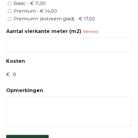
Basic - € 11,00
n
Premium - € 14,00
t
Premium+ (extreem glad) - € 17,50
a
c
Aantal vierkante meter (m2)
(Vereist)
t
Kosten
Opmerkingen
C